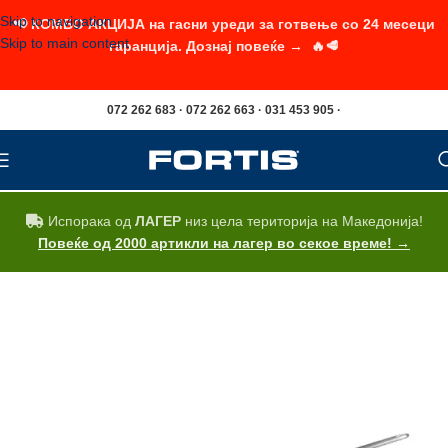
Skip to navigation
📢 КОМБО АКЦИЈА на гасни уреди за готвење со 24 месеци
Skip to main content
гаранција. Дознај повеќе → 🔥🥩
072 262 683 · 072 262 663 · 031 453 905 ·
Испорака од
ЛАГЕР
низ цела територија на Македонија!
Повеќе од 2000 артикли на лагер во секое време! →