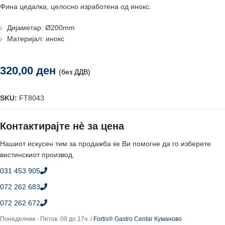
Фина цедалка, целосно изработена од инокс.
Дијаметар: Ø200mm
Материјал: инокс
320,00
ден
(без ДДВ)
SKU:
FT8043
Контактирајте нè за цена
Нашиот искусен тим за продажба ќе Ви помогне да го изберете
вистинскиот производ.
031 453 905
072 262 683
072 262 672
Понеделник - Петок: 09 до 17ч. /
Fortis® Gastro Centar Куманово