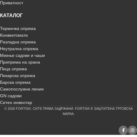
Приватност
КАТАЛОГ
Термичка опрема
Конвектомати
Разладна опрема
Неутрална опрема
Миење садови и чаши
Припрема на храна
Пица опрема
Пекарска опрема
Барска опрема
Самопослужни линии
GN садови
Ситен инвентар
© 2026 FORTIS®. СИТЕ ПРАВА ЗАДРЖАНИ. FORTIS® Е ЗАШТИТЕНА ТРГОВСКА
МАРКА.