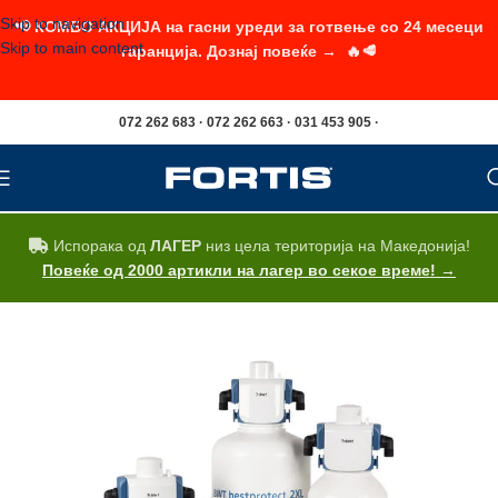
Skip to navigation
📢 КОМБО АКЦИЈА на гасни уреди за готвење со 24 месеци
Skip to main content
гаранција. Дознај повеќе → 🔥🥩
072 262 683 · 072 262 663 · 031 453 905 ·
Испорака од
ЛАГЕР
низ цела територија на Македонија!
Повеќе од 2000 артикли на лагер во секое време! →