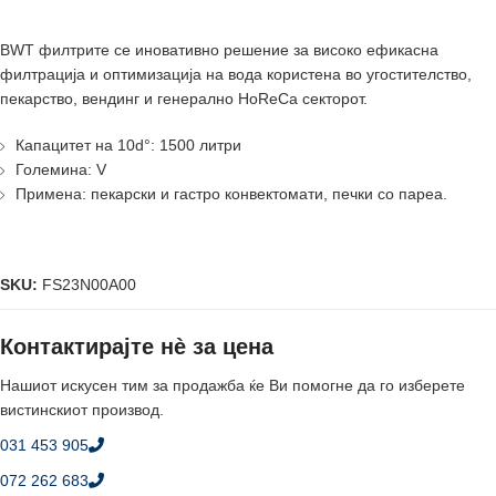
BWT филтрите се иновативно решение за високо ефикасна
филтрација и оптимизација на вода користена во угостителство,
пекарство, вендинг и генерално HoReCa секторот.
Капацитет на 10d°: 1500 литри
Големина: V
Примена: пекарски и гастро конвектомати, печки со пареа.
SKU:
FS23N00A00
Контактирајте нè за цена
Нашиот искусен тим за продажба ќе Ви помогне да го изберете
вистинскиот производ.
031 453 905
072 262 683