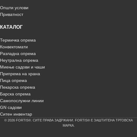
Општи услови
Приватност
КАТАЛОГ
Термичка опрема
Конвектомати
Разладна опрема
Неутрална опрема
Миење садови и чаши
Припрема на храна
Пица опрема
Пекарска опрема
Барска опрема
Самопослужни линии
GN садови
Ситен инвентар
© 2026 FORTIS®. СИТЕ ПРАВА ЗАДРЖАНИ. FORTIS® Е ЗАШТИТЕНА ТРГОВСКА
МАРКА.