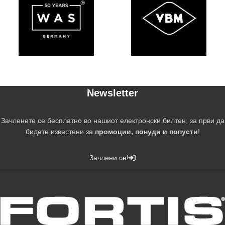
Newsletter
Зачленете се бесплатно во нашиот електронски билтен, за први да
бидете известени за
промоции, понуди и попусти
!
Зачлени се!