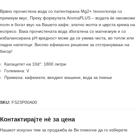
Врвно прочистена вода со патентирана Mg2+ технологија со
премиум вкус. Преку формулата AromaPLUS – водата ќе овозможи
полн и богат вкус на Вашето кафе, златно жолта и цврста крема на
еспресо. Вака прочистената вода збогатена со магнезиум и со
избалансирана pH вредност може да се ужива чиста, во топли или
ладни напитоци. Високо ефикасно решение за отстранување на
бигор!
Капацитет на 10d°: 1800 литри
Големина: V
Примена: кафемати, вендинг машини, вода за пиење
SKU:
FS23P00A00
Контактирајте нè за цена
Нашиот искусен тим за продажба ќе Ви помогне да го изберете