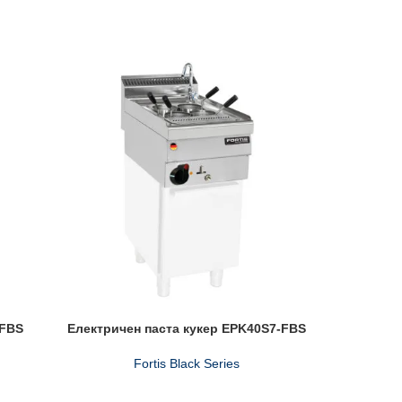
-FBS
Електричен паста кукер EPK40S7-FBS
Ел
Fortis Black Series