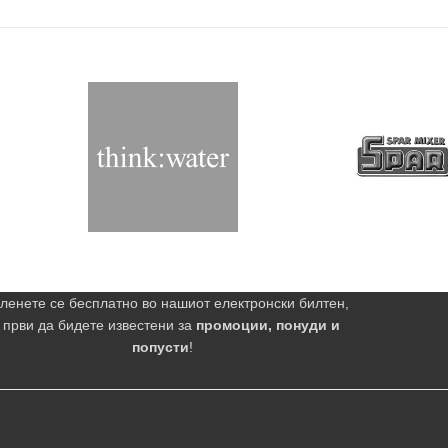
ленете се бесплатно во нашиот електронски билтен,
 први да бидете известени за
промоции, понуди и
попусти
!