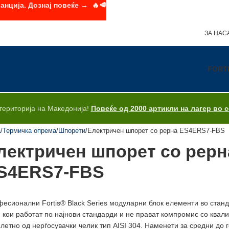
анција. Дознај повеќе → 🔥🥩
ЗА НАС
FORT
територија на Македонија!
Повеќе од 2000 артикли на лагер во 
а
Термичка опрема
Шпорети
Електричен шпорет со рерна ES4ERS7-FBS
лектричен шпорет со рерн
S4ERS7-FBS
есионални Fortis® Black Series модуларни блок елементи во стан
и кои работат по најнови стандарди и не прават компромис со квал
летно од нерѓосувачки челик тип AISI 304. Наменети за средни до 