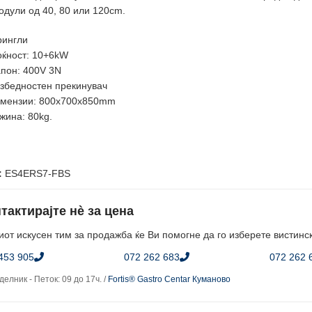
одули од 40, 80 или 120cm.
рингли
ќност: 10+6kW
пон: 400V 3N
збедностен прекинувач
мензии: 800x700x850mm
жина: 80kg.
:
ES4ERS7-FBS
тактирајте нè за цена
от искусен тим за продажба ќе Ви помогне да го изберете вистинс
453 905
072 262 683
072 262 
елник - Петок: 09 до 17ч. /
Fortis® Gastro Centar Куманово