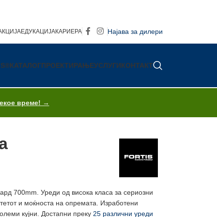
Најава за дилери
АКЦИЈА
ЕДУКАЦИЈА
КАРИЕРА
IS®
КАТАЛОГ
ПРОЕКТИРАЊЕ
УСЛУГИ
КОНТАКТ
секое време! →
а
дард 700mm. Уреди од висока класа за сериозни
итетот и моќноста на опремата. Изработени
големи кујни. Достапни преку
25 различни уреди