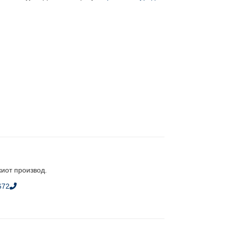
киот производ.
672