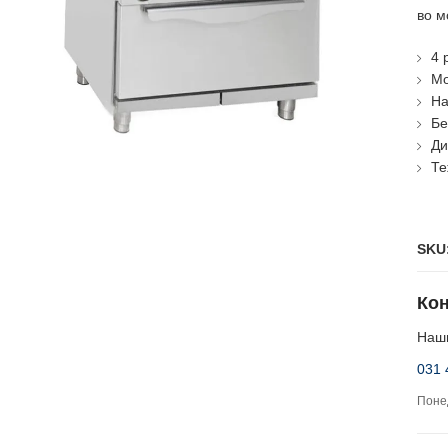
во м
4 
Мо
На
Бе
Ди
Те
SKU
Кон
Наши
031 
Понед