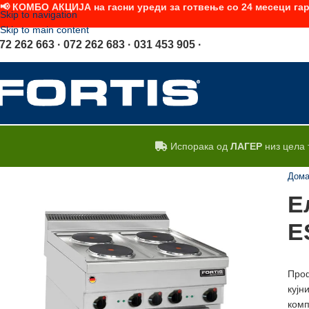
📢 КОМБО АКЦИЈА на гасни уреди за готвење со 24 месеци гар
Skip to navigation
Skip to main content
72 262 663 · 072 262 683 · 031 453 905 ·
Испорака од
ЛАГЕР
низ цела 
Дом
Е
E
Проф
кујн
комп