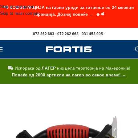
Skip to navigation
📢 КОМБО АКЦИЈА на гасни уреди за готвење со 24 месеци
Skip to main content
гаранција. Дознај повеќе → 🔥🥩
072 262 683 · 072 262 663 · 031 453 905 ·
Испорака од
ЛАГЕР
низ цела територија на Македонија!
Повеќе од 2000 артикли на лагер во секое време! →