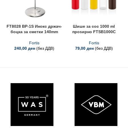
FT8028 BP-1S Инокс држач-
Шише за сос 1000 ml
боцка за сметки 140mm
проѕирно FTSB1000C
Fortis
Fortis
240,00
ден
(без ДДВ)
79,00
ден
(без ДДВ)