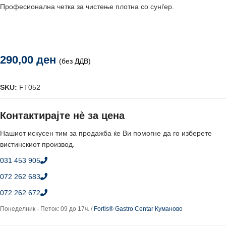
Професионална четка за чистење плотна со сунѓер.
290,00
ден
(без ДДВ)
SKU:
FT052
Контактирајте нè за цена
Нашиот искусен тим за продажба ќе Ви помогне да го изберете
вистинскиот производ.
031 453 905
072 262 683
072 262 672
Понеделник - Петок: 09 до 17ч. /
Fortis® Gastro Centar Куманово