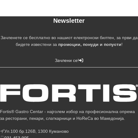
Newsletter
Зачленете се бесплатно во нашиот електронски билтен, за први да
бидете известени за
промоции, понуди и попусти
!
Зачлени се!
Fortis® Gastro Centar - најголем избор на професионална опрема
за ресторани, пекари, слаткарници и HoReCa во Македонија.
Ул.100 бр.126В, 1300 Куманово