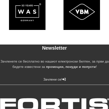
Newsletter
Зачленете се бесплатно во нашиот електронски билтен, за први да
бидете известени за
промоции, понуди и попусти
!
Зачлени се!