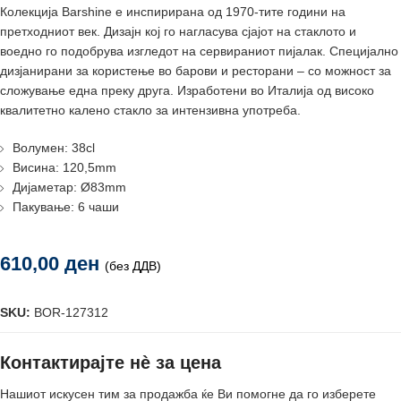
Колекција Barshine е инспирирана од 1970-тите години на
претходниот век. Дизајн кој го нагласува сјајот на стаклото и
воедно го подобрува изгледот на сервираниот пијалак. Специјално
дизјанирани за користење во барови и ресторани – со можност за
сложување една преку друга. Изработени во Италија од високо
квалитетно калено стакло за интензивна употреба.
Волумен: 38cl
Висина: 120,5mm
Дијаметар: Ø83mm
Пакување: 6 чаши
610,00
ден
(без ДДВ)
SKU:
BOR-127312
Контактирајте нè за цена
Нашиот искусен тим за продажба ќе Ви помогне да го изберете