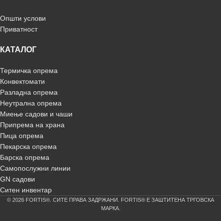
Општи услови
Приватност
КАТАЛОГ
Термичка опрема
Конвектомати
Разладна опрема
Неутрална опрема
Миење садови и чаши
Припрема на храна
Пица опрема
Пекарска опрема
Барска опрема
Самопослужни линии
GN садови
Ситен инвентар
© 2026 FORTIS®. СИТЕ ПРАВА ЗАДРЖАНИ. FORTIS® Е ЗАШТИТЕНА ТРГОВСКА
МАРКА.