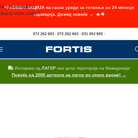
Skip to navigation
📢 КОМБО АКЦИЈА на гасни уреди за готвење со 24 месеци
Skip to main content
гаранција. Дознај повеќе → 🔥🥩
072 262 683 · 072 262 663 · 031 453 905 ·
Испорака од
ЛАГЕР
низ цела територија на Македонија!
Повеќе од 2000 артикли на лагер во секое време! →