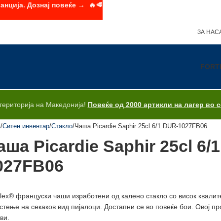
анција. Дознај повеќе → 🔥🥩
ЗА НАС
FORT
територија на Македонија!
Повеќе од 2000 артикли на лагер во 
а
Ситен инвентар
Стакло
Чаша Picardie Saphir 25cl 6/1 DUR-1027FB06
аша Picardie Saphir 25cl 6/
027FB06
lex® француски чаши изработени од калено стакло со висок квалите
стење на секаков вид пијалоци. Достапни се во повеќе бои. Овој п
ви.