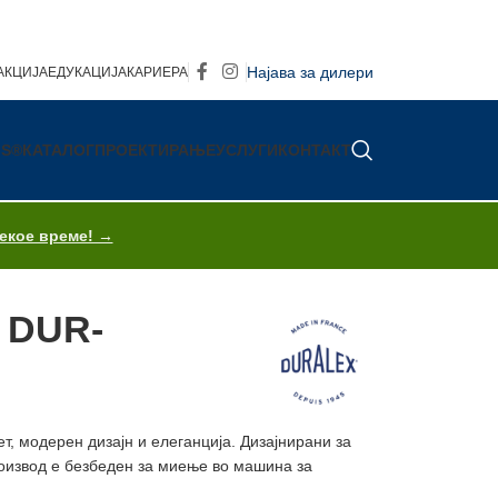
Најава за дилери
АКЦИЈА
ЕДУКАЦИЈА
КАРИЕРА
IS®
КАТАЛОГ
ПРОЕКТИРАЊЕ
УСЛУГИ
КОНТАКТ
секое време! →
1 DUR-
т, модерен дизајн и елеганција. Дизајнирани за
роизвод е безбеден за миење во машина за