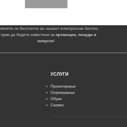
ленете се бесплатно во нашиот електронски билтен,
 први да бидете известени за
промоции, понуди и
попусти
!
УСЛУГИ
Проектирање
Опремување
Обуки
Сервис