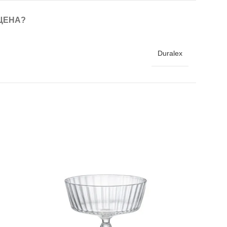
ЦЕНА?
Duralex