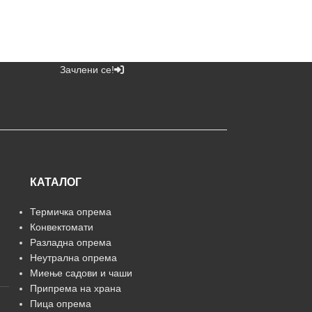
Зачлени се!
КАТАЛОГ
Термичка опрема
Конвектомати
Разладна опрема
Неутрална опрема
Миење садови и чаши
Припрема на храна
Пица опрема