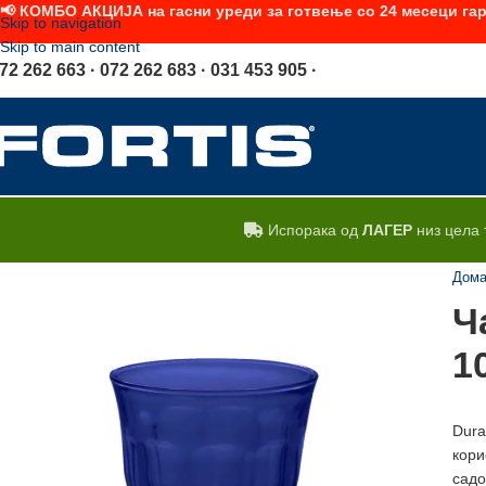
📢 КОМБО АКЦИЈА на гасни уреди за готвење со 24 месеци гар
Skip to navigation
Skip to main content
72 262 663 · 072 262 683 · 031 453 905 ·
Испорака од
ЛАГЕР
низ цела 
Дом
Ч
1
Dura
кори
садо