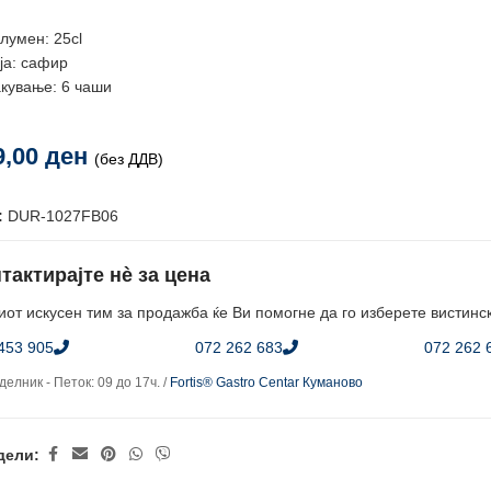
лумен: 25cl
ја: сафир
кување: 6 чаши
9,00
ден
(без ДДВ)
:
DUR-1027FB06
тактирајте нè за цена
от искусен тим за продажба ќе Ви помогне да го изберете вистинс
453 905
072 262 683
072 262 
елник - Петок: 09 до 17ч. /
Fortis® Gastro Centar Куманово
дели: