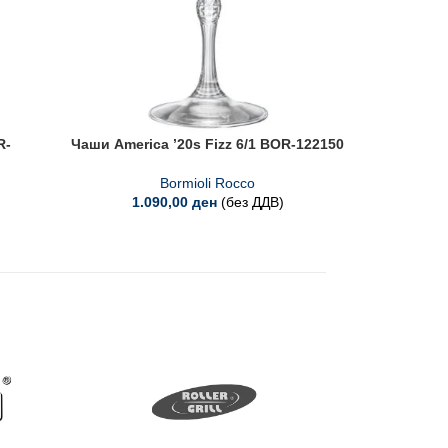
R-
Чаши America ’20s Fizz 6/1 BOR-122150
Чаши A
Bormioli Rocco
1.090,00
ден
(без ДДВ)