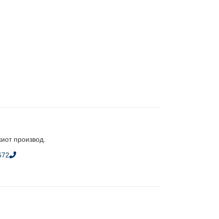
киот производ.
672