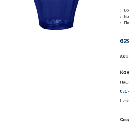
Во
Бо
Па
62
SKU
Кон
Наши
031 
Понед
Спо