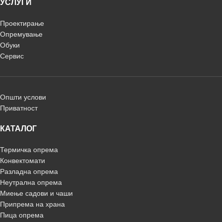
УСЛУГИ
Проектирање
Опремување
Обуки
Сервис
Општи услови
Приватност
КАТАЛОГ
Термичка опрема
Конвектомати
Разладна опрема
Неутрална опрема
Миење садови и чаши
Припрема на храна
Пица опрема