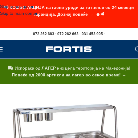
Skip to navigation
📢 КОМБО АКЦИЈА на гасни уреди за готвење со 24 месеци
Skip to main content
гаранција. Дознај повеќе → 🔥🥩
072 262 683 · 072 262 663 · 031 453 905 ·
Испорака од
ЛАГЕР
низ цела територија на Македонија!
Повеќе од 2000 артикли на лагер во секое време! →