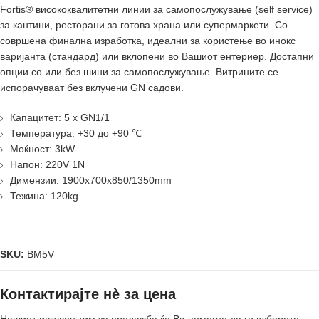
Fortis® висококвалитетни линии за самопослужување (self service)
за кантини, ресторани за готова храна или супермаркети. Со
совршена финална изработка, идеални за користење во инокс
варијанта (стандард) или вклопени во Вашиот ентериер. Достапни
опции со или без шини за самопослужување. Витрините се
испорачуваат без вклучени GN садови.
Капацитет: 5 x GN1/1
Температура: +30 до +90 ℃
Моќност: 3kW
Напон: 220V 1N
Димензии: 1900x700x850/1350mm
Тежина: 120kg.
SKU:
BM5V
Контактирајте нè за цена