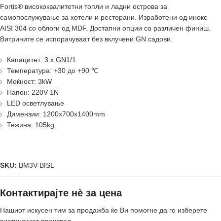
Fortis® висококвалитетни топли и ладни острова за
самопослужување за хотели и ресторани. Изработени од инокс
AISI 304 со облоги од MDF. Достапни опции со различен финиш.
Витрините се испорачуваат без вклучени GN садови.
Капацитет: 3 x GN1/1
Температура: +30 до +90 ℃
Моќност: 3kW
Напон: 220V 1N
LED осветлување
Димензии: 1200x700x1400mm
Тежина: 105kg.
SKU:
BM3V-BISL
Контактирајте нè за цена
Нашиот искусен тим за продажба ќе Ви помогне да го изберете