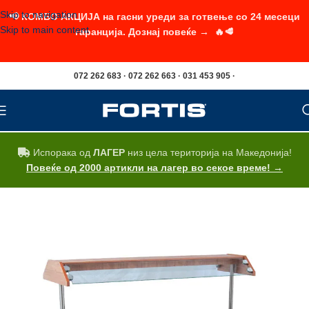
Skip to navigation
📢 КОМБО АКЦИЈА на гасни уреди за готвење со 24 месеци
Skip to main content
гаранција. Дознај повеќе → 🔥🥩
072 262 683 · 072 262 663 · 031 453 905 ·
Испорака од
ЛАГЕР
низ цела територија на Македонија!
Повеќе од 2000 артикли на лагер во секое време! →