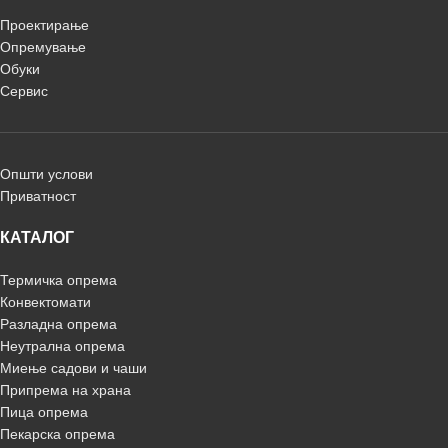
Проектирање
Опремување
Обуки
Сервис
Општи услови
Приватност
КАТАЛОГ
Термичка опрема
Конвектомати
Разладна опрема
Неутрална опрема
Миење садови и чаши
Припрема на храна
Пица опрема
Пекарска опрема