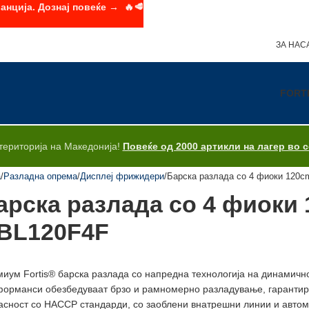
анција. Дознај повеќе → 🔥🥩
ЗА НАС
FORT
територија на Македонија!
Повеќе од 2000 артикли на лагер во 
а
Разладна опрема
Дисплеј фрижидери
Барска разлада со 4 фиоки 120
арска разлада со 4 фиоки
BL120F4F
иум Fortis® барска разлада со напредна технологија на динамичн
орманси обезбедуваат брзо и рамномерно разладување, гарантира
асност со HACCP стандарди, со заоблени внатрешни линии и авто