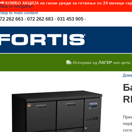
📢 КОМБО АКЦИЈА на гасни уреди за готвење со 24 месеци гар
Skip to navigation
Skip to main content
72 262 663 · 072 262 683 · 031 453 905 ·
Испорака од
ЛАГЕР
низ цела 
Дом
Б
R
Прем
перф
согл