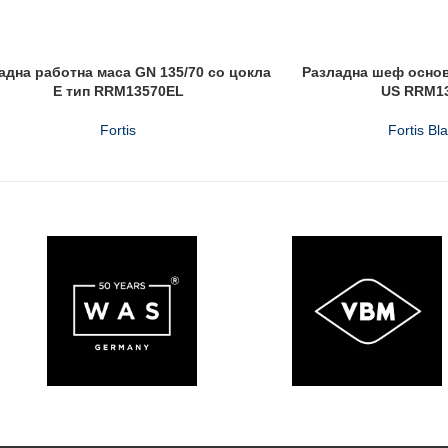
адна работна маса GN 135/70 со цокла
Разладна шеф основ
Е тип RRM13570EL
US RRM1
Fortis
Fortis Bl