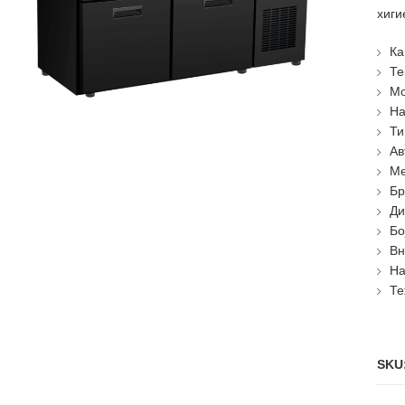
хиги
Ка
Те
Мо
На
Ти
Ав
Ме
Бр
Ди
Бо
Вн
На
Те
SKU