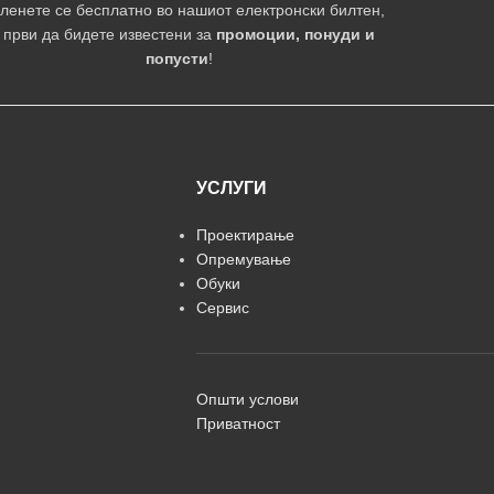
ленете се бесплатно во нашиот електронски билтен,
 први да бидете известени за
промоции, понуди и
попусти
!
УСЛУГИ
Проектирање
Опремување
Обуки
Сервис
Општи услови
Приватност