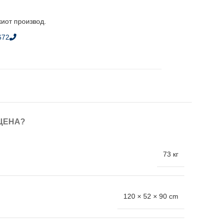
киот производ.
672
ЦЕНА?
73 кг
120 × 52 × 90 cm