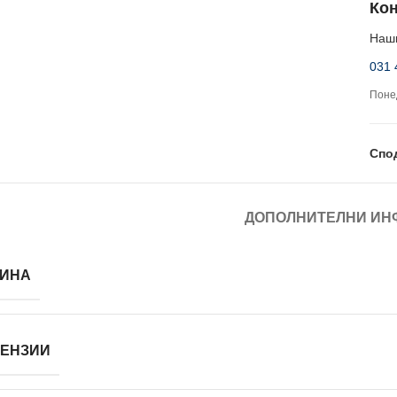
Кон
Наши
031 
Понед
Спо
ДОПОЛНИТЕЛНИ ИН
ИНА
ЕНЗИИ