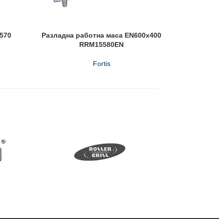
570
Разладна работна маса EN600x400
Разлад
RRM15580EN
Fortis