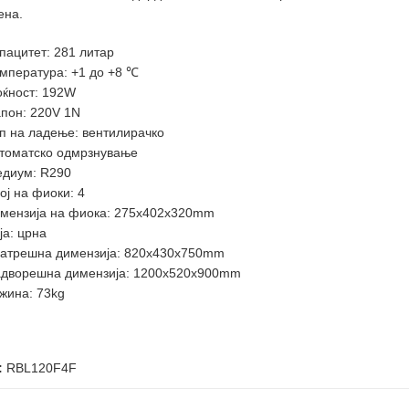
ена.
пацитет: 281 литар
мпература: +1 до +8 ℃
ќност: 192W
пон: 220V 1N
п на ладење: вентилирачко
томатско одмрзнување
диум: R290
ој на фиоки: 4
мензија на фиока: 275х402х320mm
ја: црна
атрешна димензија: 820x430x750mm
дворешна димензија: 1200x520x900mm
жина: 73kg
:
RBL120F4F