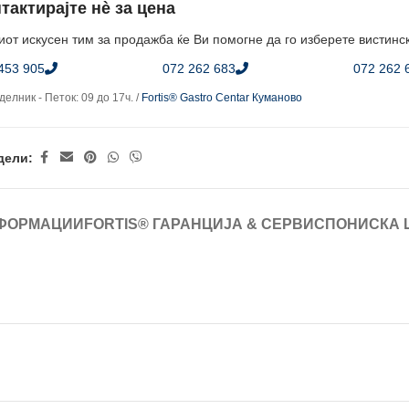
тактирајте нè за цена
от искусен тим за продажба ќе Ви помогне да го изберете вистинс
453 905
072 262 683
072 262 
елник - Петок: 09 до 17ч. /
Fortis® Gastro Centar Куманово
дели:
ФОРМАЦИИ
FORTIS® ГАРАНЦИЈА & СЕРВИС
ПОНИСКА 