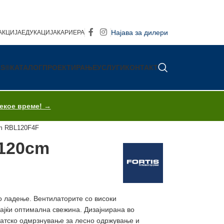
Најава за дилери
АКЦИЈА
ЕДУКАЦИЈА
КАРИЕРА
IS®
КАТАЛОГ
ПРОЕКТИРАЊЕ
УСЛУГИ
КОНТАКТ
секое време! →
cm RBL120F4F
 120cm
о ладење. Вентилаторите со високи
јќи оптимална свежина. Дизајнирана во
матско одмрзнување за лесно одржување и