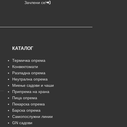
Зачлени се!
КАТАЛОГ
Термичка опрема
Конвектомати
Разладна опрема
Неутрална опрема
Миење садови и чаши
Припрема на храна
Пица опрема
Пекарска опрема
Барска опрема
Самопослужни линии
GN садови