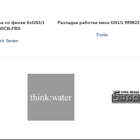
а со фиоки 6xGN1/1
Разладна работна маса GN1/1 RRM22
30CB-FBS
Fortis
ack Series