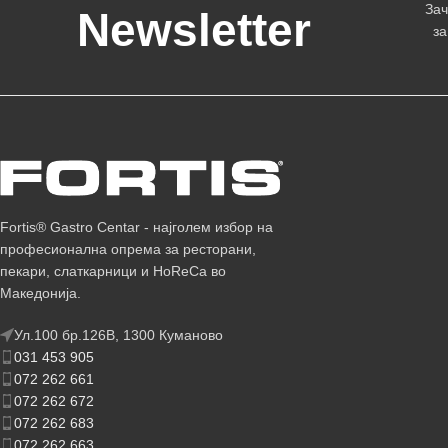
Зач
Newsletter
за
Fortis® Gastro Centar - најголем избор на
професионална опрема за ресторани,
пекари, слаткарници и HoReCa во
Македонија.
Ул.100 бр.126В, 1300 Куманово
031 453 905
072 262 661
072 262 672
072 262 683
072 262 663