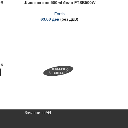
0R
Шише за сос 500ml бело FTSB500W
Четка з
Fortis
69,00
ден
(без ДДВ)
Зачлени се!