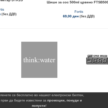
ометар DTR1U
Шише за сос 500ml црвено FTSB50
tis
Fortis
н
(без ДДВ)
69,00
ден
(без ДДВ)
ленете се бесплатно во нашиот електронски билтен,
 први да бидете известени за
промоции, понуди и
попусти
!