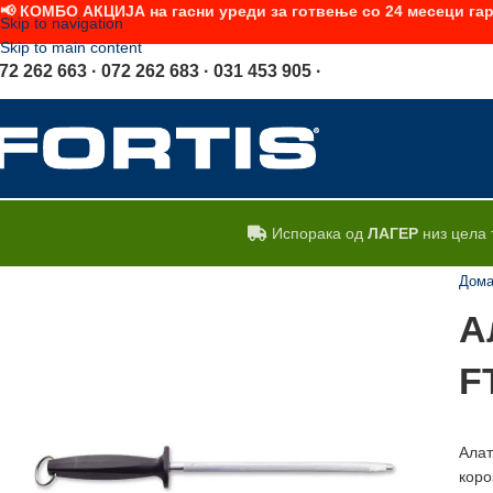
📢 КОМБО АКЦИЈА на гасни уреди за готвење со 24 месеци гар
Skip to navigation
Skip to main content
72 262 663 · 072 262 683 · 031 453 905 ·
Испорака од
ЛАГЕР
низ цела 
Дом
А
F
Алат
коро