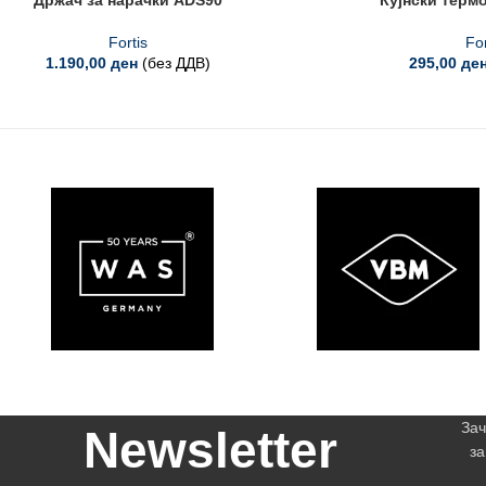
Држач за нарачки ADS90
Кујнски терм
Fortis
For
1.190,00
ден
(без ДДВ)
295,00
де
Зач
Newsletter
за