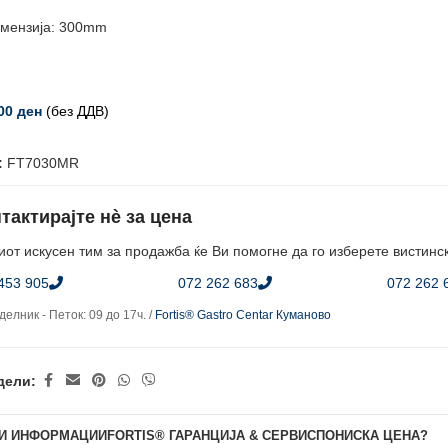
мензија: 300mm
,00
ден
(без ДДВ)
:
FT7030MR
тактирајте нè за цена
от искусен тим за продажба ќе Ви помогне да го изберете вистинс
453 905
072 262 683
072 262 
елник - Петок: 09 до 17ч. /
Fortis® Gastro Centar Куманово
дели:
И ИНФОРМАЦИИ
FORTIS® ГАРАНЦИЈА & СЕРВИС
ПОНИСКА ЦЕНА?