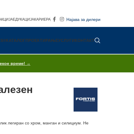
Најава за дилери
АКЦИЈА
ЕДУКАЦИЈА
КАРИЕРА
IS®
КАТАЛОГ
ПРОЕКТИРАЊЕ
УСЛУГИ
КОНТАКТ
секое време! →
R
алезен
елик легиран со хром, манган и силициум. Не