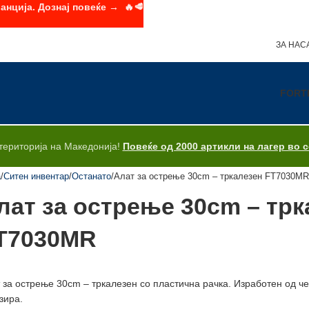
анција. Дознај повеќе → 🔥🥩
ЗА НАС
FORT
територија на Македонија!
Повеќе од 2000 артикли на лагер во 
а
Ситен инвентар
Останато
Алат за острење 30cm – тркалезен FT7030M
лат за острење 30cm – трк
T7030MR
 за острење 30cm – тркалезен со пластична рачка. Изработен од ч
зира.