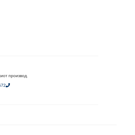
киот производ.
672