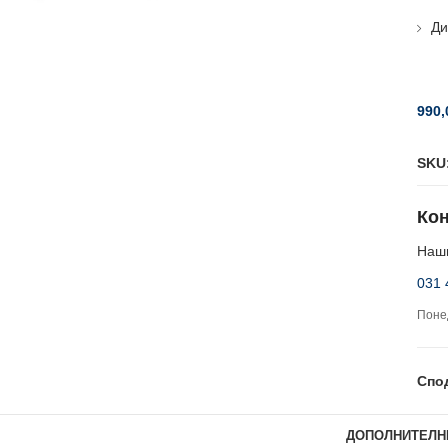
Ди
990
SKU
Кон
Наши
031 
Понед
Спо
ДОПОЛНИТЕЛН